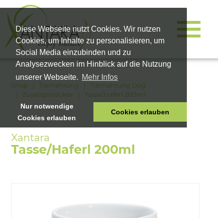
Diese Webseite nutzt Cookies. Wir nutzen
Cookies, um Inhalte zu personalisieren, um
Social Media einzubinden und zu
Analysezwecken im Hinblick auf die Nutzung
unserer Webseite.
Mehr Infos
Shop
Tiernahrung
Tiernahrung Dog
Zusatzprodukte
Tasse/Haferl 200ml
Nur notwendige
Cookies erlauben
Cookies erlauben
HOME
TIERNAHRUNG
Tasse/Haferl 200ml
VITALPRODUKTE
KOSMETIK
UNTERNEHMEN
SHOP
KARRIERE