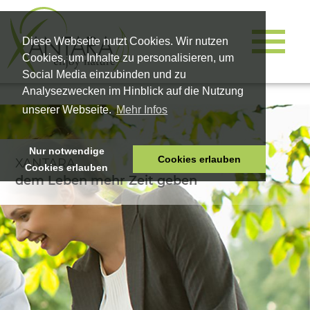
Diese Webseite nutzt Cookies. Wir nutzen
Cookies, um Inhalte zu personalisieren, um
Social Media einzubinden und zu
Analysezwecken im Hinblick auf die Nutzung
unserer Webseite.
Mehr Infos
Nur notwendige
Cookies erlauben
XANTARA
Cookies erlauben
HOME
dem Leben mehr Zeit geben
TIERNAHRUNG
VITALPRODUKTE
KOSMETIK
UNTERNEHMEN
SHOP
KARRIERE