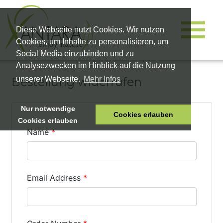
Diese Webseite nutzt Cookies. Wir nutzen
Cookies, um Inhalte zu personalisieren, um
Social Media einzubinden und zu
Analysezwecken im Hinblick auf die Nutzung
Bestellung widerrufen
unserer Webseite.
Mehr Infos
Nur notwendige
Cookies erlauben
Cookies erlauben
HOME
TIERNAHRUNG
VITALPRODUKTE
KOSMETIK
UNTERNEHMEN
SHOP
KARRIERE