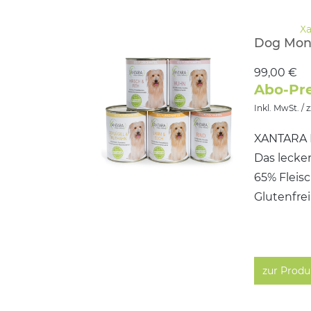
Dog Mon
99,00 €
Abo-Pre
Inkl. MwSt. / 
XANTARA D
Das lecker
65% Fleis
Glutenfrei
zur Produ