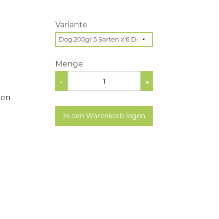
Variante
Menge
-
+
sen
In den Warenkorb legen