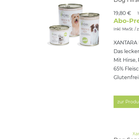
19,80 €
Abo-Pre
Inkl. MwSt. / 
XANTARA D
Das lecker
Mit Hirse
65% Fleis
Glutenfrei
zur Produ