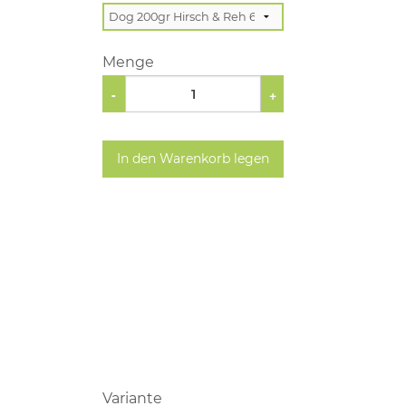
Menge
-
+
In den Warenkorb legen
Variante