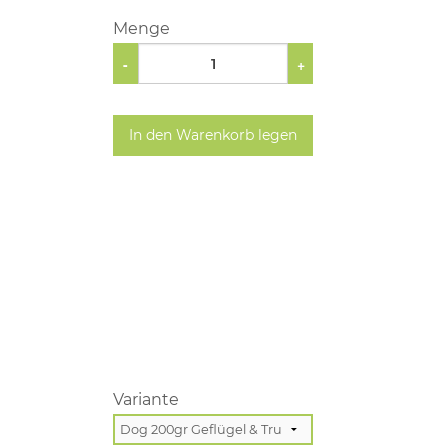
Menge
-
+
In den Warenkorb legen
Variante