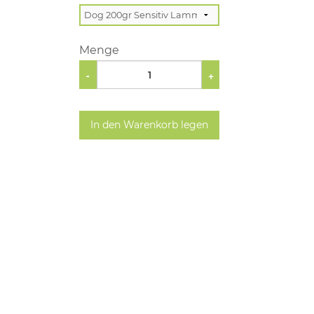
Menge
-
+
In den Warenkorb legen