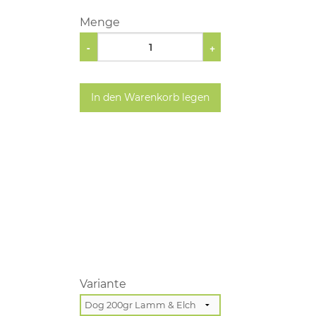
Menge
-
+
In den Warenkorb legen
Variante