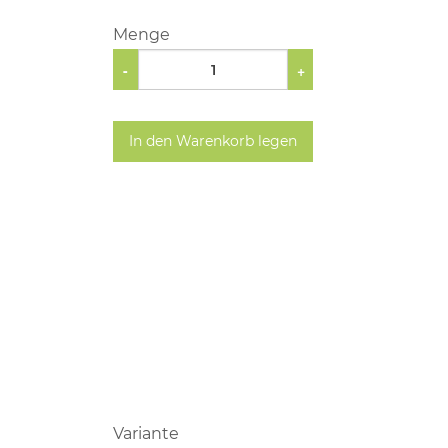
Menge
-
+
In den Warenkorb legen
Variante