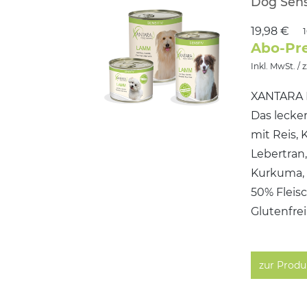
Dog Sen
19,98 €
Abo-Pre
Inkl. MwSt. / 
XANTARA
Das lecker
mit Reis, 
Lebertran
Kurkuma, 
50% Fleis
Glutenfre
zur Produ