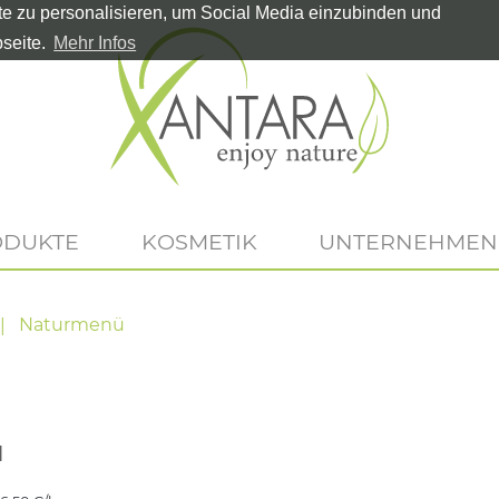
te zu personalisieren, um Social Media einzubinden und
seite.
Mehr Infos
ODUKTE
KOSMETIK
UNTERNEHMEN
Naturmenü
d