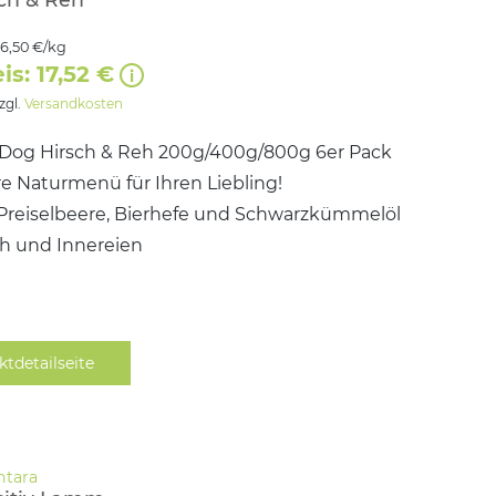
16,50 €/kg
is: 17,52 €
zzgl.
Versandkosten
og Hirsch & Reh 200g/400g/800g 6er Pack
e Naturmenü für Ihren Liebling!
, Preiselbeere, Bierhefe und Schwarzkümmelöl
ch und Innereien
ktdetailseite