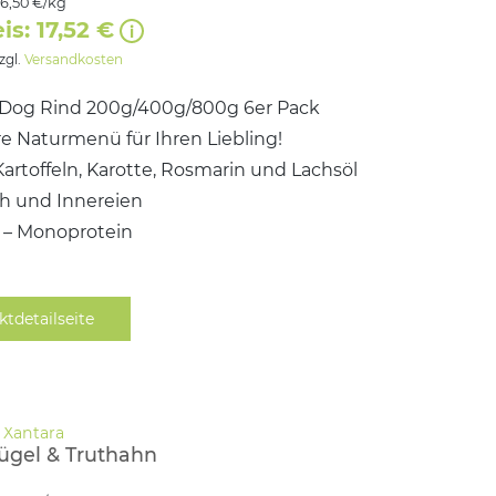
16,50 €/kg
is: 17,52 €
zzgl.
Versandkosten
Dog Rind 200g/400g/800g 6er Pack
e Naturmenü für Ihren Liebling!
Kartoffeln, Karotte, Rosmarin und Lachsöl
ch und Innereien
i – Monoprotein
ktdetailseite
ügel & Truthahn