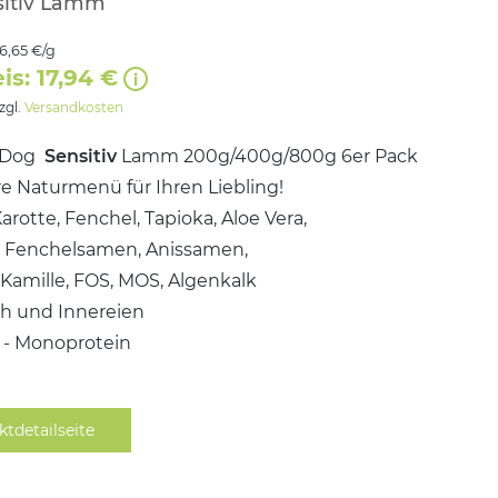
sitiv Lamm
16,65 €/g
is: 17,94 €
zzgl.
Versandkosten
 Dog
Sensitiv
Lamm 200g/400g/800g 6er Pack
e Naturmenü für Ihren Liebling!
Karotte, Fenchel, Tapioka, Aloe Vera,
, Fenchelsamen, Anissamen,
Kamille, FOS, MOS, Algenkalk
ch und Innereien
i - Monoprotein
ktdetailseite