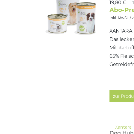
19,80 €
Abo-Pre
Inkl. MwSt. / 
XANTARA 
Das lecker
Mit Kartof
65% Fleis
Getreidef
zur Produ
Dog Huh