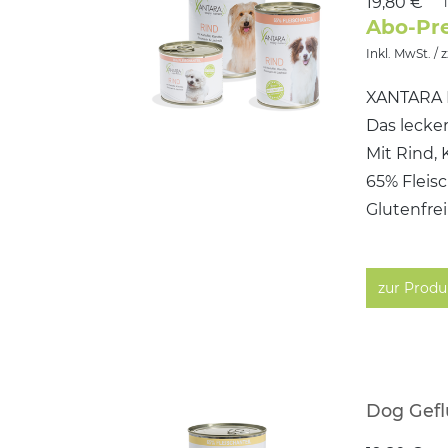
19,80 €
Abo-Pre
Inkl. MwSt. / 
XANTARA 
Das lecker
Mit Rind, 
65% Fleis
Glutenfre
zur Produ
Dog Gefl