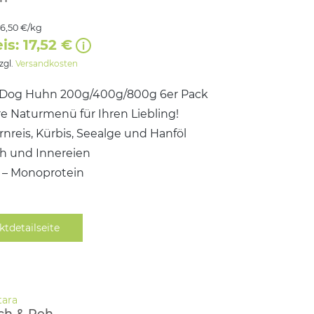
16,50 €/kg
is: 17,52 €
zzgl.
Versandkosten
Dog Huhn 200g/400g/800g 6er Pack
e Naturmenü für Ihren Liebling!
ornreis, Kürbis, Seealge und Hanföl
ch und Innereien
i – Monoprotein
ktdetailseite
ch & Reh