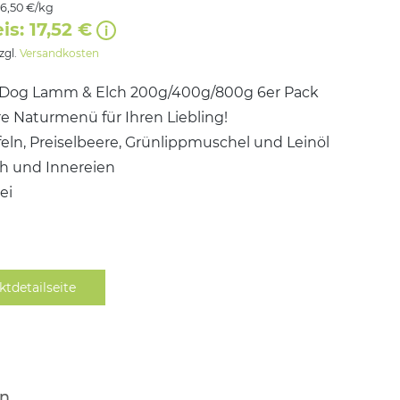
16,50 €/kg
is: 17,52 €
zzgl.
Versandkosten
Dog Lamm & Elch 200g/400g/800g 6er Pack
e Naturmenü für Ihren Liebling!
feln, Preiselbeere, Grünlippmuschel und Leinöl
ch und Innereien
rei
ktdetailseite
n