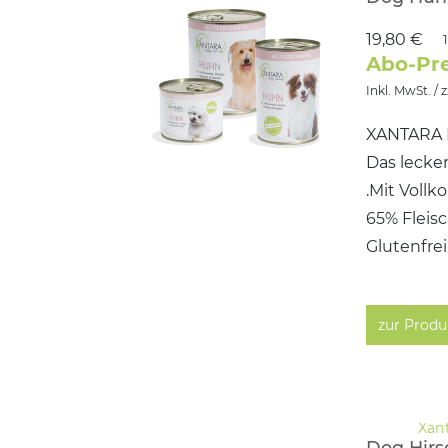
19,80 €
Abo-Pre
Inkl. MwSt. / 
XANTARA 
Das lecker
.Mit Vollk
65% Fleis
Glutenfre
zur Produ
Dog Hirs