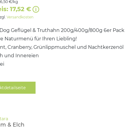
16,50 €/kg
is: 17,52 €
zzgl.
Versandkosten
og Geflügel & Truthahn 200g/400g/800g 6er Pack
e Naturmenü für Ihren Liebling!
nt, Cranberry, Grünlippmuschel und Nachtkerzenöl
ch und Innereien
ei
ktdetailseite
m & Elch