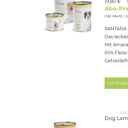
19,80 €
Abo-Pre
Inkl. MwSt. / 
XANTARA D
Das lecker
Mit Amara
65% Fleis
Getreidefr
zur Produ
Dog Lam