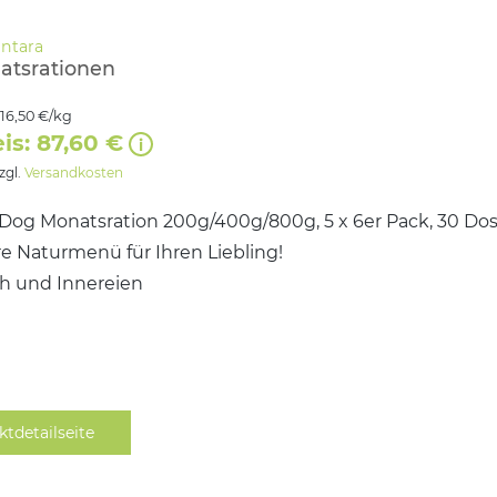
atsrationen
16,50 €/kg
is: 87,60 €
zzgl.
Versandkosten
og Monatsration 200g/400g/800g, 5 x 6er Pack, 30 Do
e Naturmenü für Ihren Liebling!
ch und Innereien
ktdetailseite