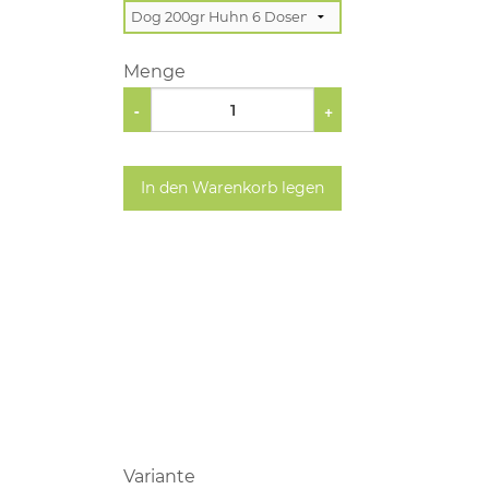
Menge
-
+
In den Warenkorb legen
Variante