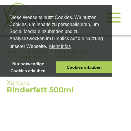
Diese Webseite nutzt Cookies. Wir nutzen
Cookies, um Inhalte zu personalisieren, um
Social Media einzubinden und zu
Analysezwecken im Hinblick auf die Nutzung
unserer Webseite.
Mehr Infos
Shop
Tiernahrung
Tiernahrung Dog
Zusatzprodukte
Rinderfett 500ml
Nur notwendige
Cookies erlauben
Cookies erlauben
HOME
TIERNAHRUNG
Rinderfett 500ml
VITALPRODUKTE
KOSMETIK
UNTERNEHMEN
SHOP
KARRIERE