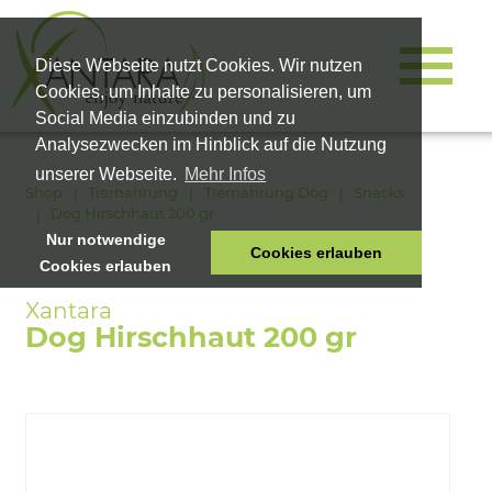
Diese Webseite nutzt Cookies. Wir nutzen
Cookies, um Inhalte zu personalisieren, um
Social Media einzubinden und zu
Analysezwecken im Hinblick auf die Nutzung
unserer Webseite.
Mehr Infos
Shop
Tiernahrung
Tiernahrung Dog
Snacks
Dog Hirschhaut 200 gr
Nur notwendige
Cookies erlauben
Cookies erlauben
HOME
TIERNAHRUNG
Dog Hirschhaut 200 gr
VITALPRODUKTE
KOSMETIK
UNTERNEHMEN
SHOP
KARRIERE